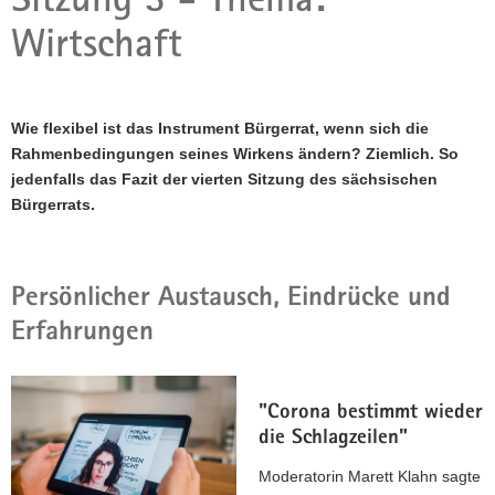
a
Wirtschaft
v
i
g
a
Wie flexibel ist das Instrument Bürgerrat, wenn sich die
t
Rahmenbedingungen seines Wirkens ändern? Ziemlich. So
i
jedenfalls das Fazit der vierten Sitzung des sächsischen
o
Bürgerrats.
n
Persönlicher Austausch, Eindrücke und
Erfahrungen
"Corona bestimmt wieder
die Schlagzeilen"
Moderatorin Marett Klahn sagte