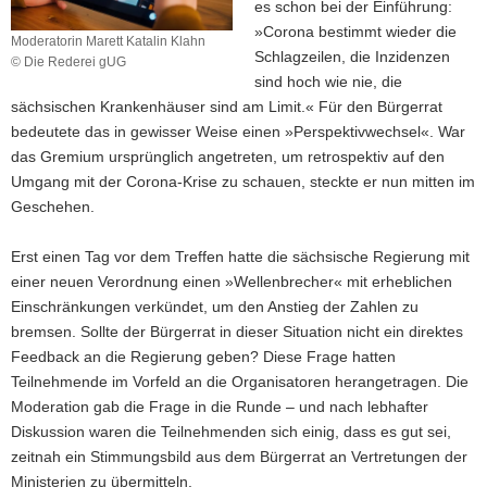
es schon bei der Einführung:
»Corona bestimmt wieder die
Moderatorin Marett Katalin Klahn
Schlagzeilen, die Inzidenzen
© Die Rederei gUG
Moderatorin
sind hoch wie nie, die
Marett
sächsischen Krankenhäuser sind am Limit.« Für den Bürgerrat
Katalin
bedeutete das in gewisser Weise einen »Perspektivwechsel«. War
Klahn
das Gremium ursprünglich angetreten, um retrospektiv auf den
Umgang mit der Corona-Krise zu schauen, steckte er nun mitten im
Geschehen.
Erst einen Tag vor dem Treffen hatte die sächsische Regierung mit
einer neuen Verordnung einen »Wellenbrecher« mit erheblichen
Einschränkungen verkündet, um den Anstieg der Zahlen zu
bremsen. Sollte der Bürgerrat in dieser Situation nicht ein direktes
Feedback an die Regierung geben? Diese Frage hatten
Teilnehmende im Vorfeld an die Organisatoren herangetragen. Die
Moderation gab die Frage in die Runde – und nach lebhafter
Diskussion waren die Teilnehmenden sich einig, dass es gut sei,
zeitnah ein Stimmungsbild aus dem Bürgerrat an Vertretungen der
Ministerien zu übermitteln.