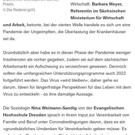
Wirtschaft.
Barbara Meyer,
Praxis.
© Die Rederei gUG
Referentin im Sächsischen
Wie
Ministerium für Wirtschaft
es
und Arbeit,
betonte, bei der vierten Welle handele es sich um eine
um
Pandemie der Ungeimpften, die Überlastung der Krankenhäuser
die
Wirtschaft
sei da.
steht?
Auskunft
Grundsätzlich aber habe es in dieser Phase der Pandemie weniger
dazu
Insolvenzen als vorher gegeben, zudem sei auf dem sächsischen
erhielten
Arbeitsmarkt ein Aufschwung zu verzeichnen gewesen. Dennoch
die
Bürgerräte
sollten die umfangreichen Unterstützungsprogramme auch 2022
von
fortgeführt werden. Das Virus »wird bleiben«, daher gehe es
geladenen
darum, Ideen für längerfristige Perspektiven für das Leben mit dem
Expertinnen
Virus zu entwickeln - so ihre damalige Aussage.
und
Experten
aus
Die Soziologin
Nina Weimann-Sandig
von der
Evangelischen
der
Hochschule Dresden
sprach in ihrem Input zur Vereinbarkeit von
Praxis.
Familie und Beruf unter Coronabedingungen davon, dass es ein
»grundsätzliches Umdenken für Vereinbarkeit« geben müsse: Es