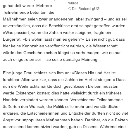
wurde.
gehandelt wurde. Mehrere
© Die Rederei gUG
Teilnehmende betonten, die
Viele
Maßnahmen seien zwar unangenehm, aber zwingend – und es sei
Bürgerrätinnen
und
unverständlich, dass die Beschlüsse erst so spät getroffen wurden.
-
»Was passiert, wenn die Zahlen weiter steigen«, fragte ein
räte
Bürgerrat, »bis wohin lässt man es gehen?« Es sei nicht gut, dass
fanden,
hier keine Kennzahlen veröffentlicht würden, die Wissenschaft
dass
würde das Geschehen schon längst so vorhersagen, wie es nun
zu
spät
auch eingetreten sei – so seine damalige Meinung.
gehandelt
wurde.
Eine junge Frau schloss sich ihm an: »Dieses Hin und Her ist
furchtbar. Allen war klar, dass die Zahlen im Herbst steigen.« Dass
nun die Weihnachtsmärkte doch geschlossen bleiben müssten,
werde Existenzen kosten; dies hätte vielleicht durch ein früheres
Handeln verhindert werden können. Verschiedene Teilnehmende
äußerten den Wunsch, die Politik solle mehr und verständlicher
erklären, die Entscheiderinnen und Entscheider dürften nicht so viel
Angst vor unpopulären Maßnahmen haben. Darüber, ob die Fakten
ausreichend kommuniziert wurden, gab es Dissens: Während eine