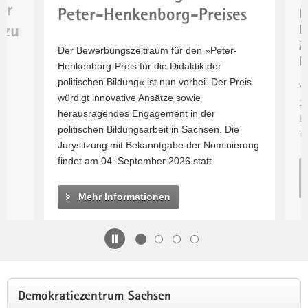
ur
Informationen
Peter-Henkenborg-Preises
M
a
zur
 zu
K
v
Kurzfilmtour
Z
i
Der Bewerbungszeitraum für den »Peter-
D
g
Henkenborg-Preis für die Didaktik der
a
politischen Bildung« ist nun vorbei. Der Preis
Vo
t
würdigt innovative Ansätze sowie
17
i
herausragendes Engagement in der
Ku
o
politischen Bildungsarbeit in Sachsen. Die
in
n
Jurysitzung mit Bekanntgabe der Nominierung
findet am 04. September 2026 statt.
Mehr Informationen
Hauptinhalt
Demokratiezentrum Sachsen