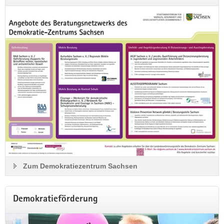
Save the date für die
Festveranstaltung des Peter-
Henkenborg-Preises
Der Bewerbungszeitraum für den »Peter-Henkenborg-Preis
Zum Demokratiezentrum Sachsen
für die Didaktik der politischen Bildung« ist nun vorbei. Der
Preis würdigt innovative Ansätze sowie herausragendes
Engagement in der politischen Bildungsarbeit in Sachsen.
Demokratieförderung
Die Jurysitzung mit Bekanntgabe der Nominierung findet am
04. September 2026 statt.