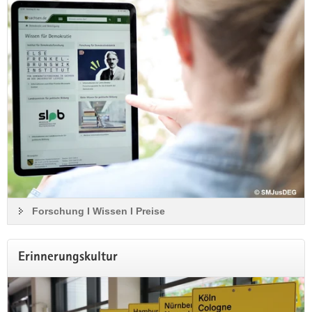
Konsens - Zivilgesellschaft und Polizei im
Dialog«
Vom 26.08. bis 27.08.2026 und vom 16.09. bis 17.09.2026
wird diese Fortbildung des Kulturbüro Sachsen bereits zum
zweiten Mal in diesem Jahr in Riesa stattfinden.
Mehr Informationen zu den Inhalten und den
Anmeldemodalitäten
Forschung I Wissen I Preise
Erinnerungskultur