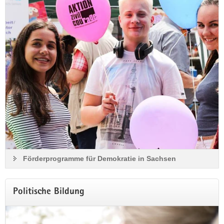
Mehr Informationen
Förderprogramme für Demokratie in Sachsen
Politische Bildung
Jetzt anmelden!
Modulare Fortbildung »Zwischen Konflikt und