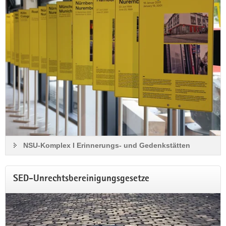
SAVE THE DATE!
11. Jahreskonferenz des Demokratiezentrums
Sachsen
Am 29. September 2026 findet in Leipzig die 11.
Jahreskonferenz des Demokratiezentrums Sachsen statt.
Das diesjährige Schwerpunktthema nimmt Bezug auf das
Jahr der jüdischen Kultur 2026 und fokussiert auf das
NSU-Komplex I Erinnerungs- und Gedenkstätten
Selbstverständnis jüdischen Lebens in Sachsen und
Deutschland und die damit verbundenen
Herausforderungen.
SED-Unrechtsbereinigungsgesetze
Mehr Informationen