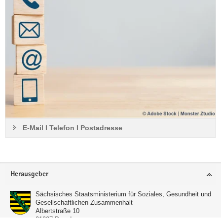
Informationen zur Kurzfilmtour
E-Mail I Telefon I Postadresse
Footer-
Herausgeber
Bereich
Sächsisches Staatsministerium für Soziales, Gesundheit und
Gesellschaftlichen Zusammenhalt
Albertstraße 10
01097
Dresden