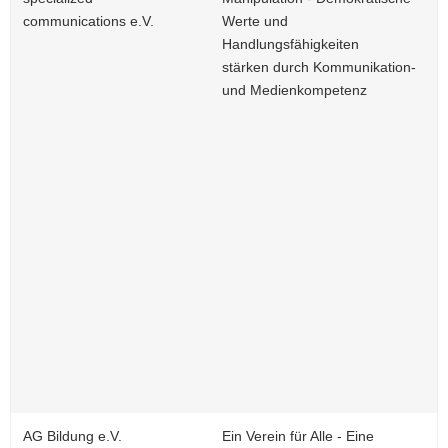
communications e.V.
Werte und
a
Handlungsfähigkeiten
v
stärken durch Kommunikation-
i
und Medienkompetenz
g
a
t
i
o
n
AG Bildung e.V.
Ein Verein für Alle - Eine