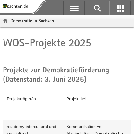
P
H
F
o
a
o
r
u
o
Demokratie in Sachsen
t
p
t
a
t
e
l
i
r
WOS-Projekte 2025
Hauptinhalt
ü
n
-
b
h
B
e
a
e
r
l
r
Projekte zur Demokratieförderung
g
t
e
(Datenstand: 3. Juni 2025)
r
i
e
c
i
h
Projektträger/in
Projekttitel
P
f
b
e
n
d
academy-intercultural and
Kommunikation vs.
e
specialized
Manipulation - Demokratische
N