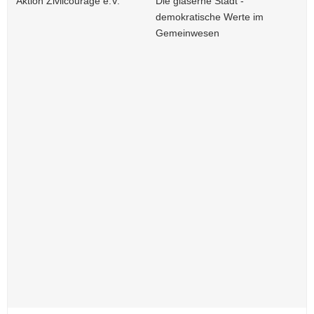
Aktion Zivilcourage e.V.
Die gläserne Stadt -
demokratische Werte im
Gemeinwesen