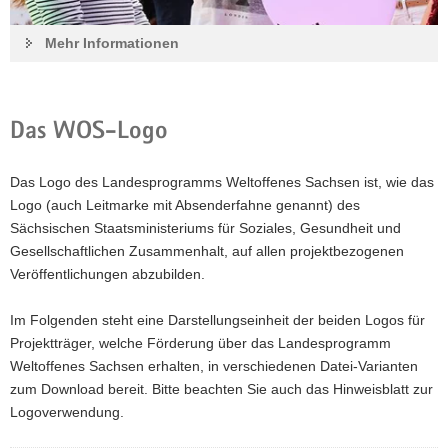
Mehr Informationen gibt es hier
Mehr Informationen
Das WOS-Logo
Das Logo des Landesprogramms Weltoffenes Sachsen ist, wie das
Logo (auch Leitmarke mit Absenderfahne genannt) des
Sächsischen Staatsministeriums für Soziales, Gesundheit und
Gesellschaftlichen Zusammenhalt, auf allen projektbezogenen
Veröffentlichungen abzubilden.
Im Folgenden steht eine Darstellungseinheit der beiden Logos für
Projektträger, welche Förderung über das Landesprogramm
Weltoffenes Sachsen erhalten, in verschiedenen Datei-Varianten
Nicht nur für Graswurzel-Initiativen:
zum Download bereit. Bitte beachten Sie auch das Hinweisblatt zur
Logoverwendung.
Mit den WOS-Kleinprojekten (Fördersäule D) können Vereine