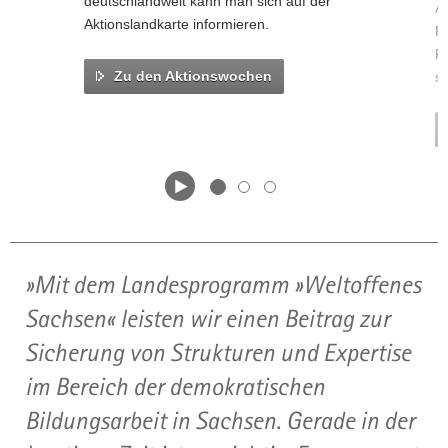
deutschlandweit kann man sich auf der
An
Aktionslandkarte informieren.
Pr
R
Zu den Aktionswochen
st
Mit dem Landesprogramm »Weltoffenes
Sachsen« leisten wir einen Beitrag zur
Sicherung von Strukturen und Expertise
im Bereich der demokratischen
Bildungsarbeit in Sachsen. Gerade in der