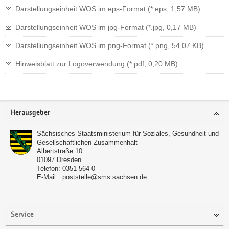
kurzfristig und flexibel bis zu 10.000 Euro für Ihr
Darstellungseinheit WOS im eps-Format (*.eps, 1,57 MB)
Demokratieprojekt in Sachsen beantragen.
Darstellungseinheit WOS im jpg-Format (*.jpg, 0,17 MB)
Die Antragstellung ist fortlaufend bis vier Wochen vor
Darstellungseinheit WOS im png-Format (*.png, 54,07 KB)
Projektbeginn möglich.
Hinweisblatt zur Logoverwendung (*.pdf, 0,20 MB)
Mehr Informationen zu den Kleinprojekten
Footer-
Herausgeber
Bereich
Sächsisches Staatsministerium für Soziales, Gesundheit und
Gesellschaftlichen Zusammenhalt
Albertstraße 10
01097
Dresden
Telefon:
0351 564-0
E-Mail:
poststelle@sms.sachsen.de
Service