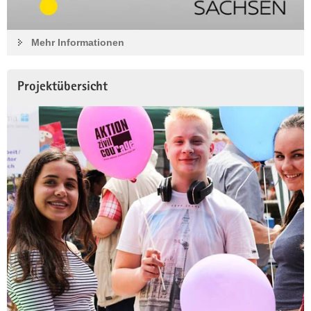
Mehr Informationen
Neue Mikroförderung der DSEE
Projektübersicht
Die Deutsche Stiftung für Engagement und
Ehrenamt (DSEE) startet ab 15. Januar 2025
eine Kampagne:
»Mikro gefördert. Maximal unterstützt.
Eure Ehrenamtlichen brauchen eine extra Portion
Anerkennung? Ihr habt eine gute Idee, um neue Engagierte
zu gewinnen? Ihr wollt endlich diese Fortbildung machen und
eure Vereinsarbeit auf sichere Füße stellen? Mit bis zu 1.500
Euro unterstützen wir euch dabei. Ab Anfang 2026 könnt ihr
wieder Anträge für Projekte in ländlichen oder
strukturschwachen Regionen in unserem
Mikroförderprogramm stellen.«