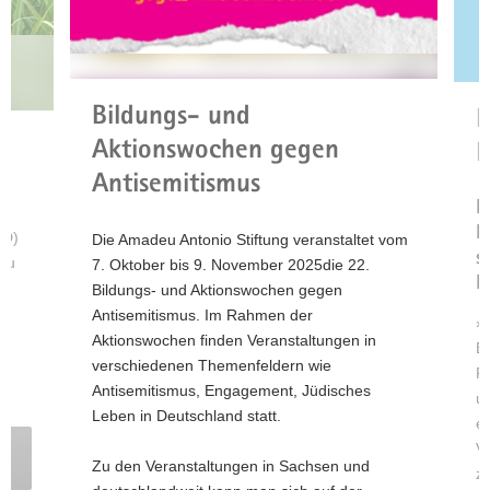
Mehr
a
Informationen
v
zu den
i
Kleinprojekten
g
Bildungs- und
N
a
Aktionswochen gegen
t
D
i
Antisemitismus
o
D
n
E
 D)
Die Amadeu Antonio Stiftung veranstaltet vom
s
 zu
7. Oktober bis 9. November 2025die 22.
K
Bildungs- und Aktionswochen gegen
Antisemitismus. Im Rahmen der
»M
Aktionswochen finden Veranstaltungen in
E
verschiedenen Themenfeldern wie
Po
Antisemitismus, Engagement, Jüdisches
um
Leben in Deutschland statt.
en
Ve
Zu den Veranstaltungen in Sachsen und
zu