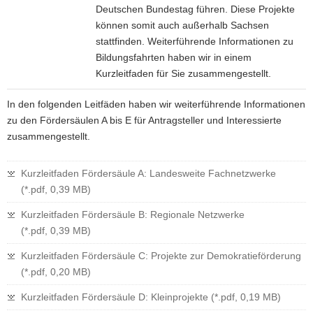
0
l
Deutschen Bundestag führen. Diese Projekte
z
,
e
können somit auch außerhalb Sachsen
u
3
D
stattfinden. Weiterführende Informationen zu
r
9
:
Bildungsfahrten haben wir in einem
D
K
Kurzleitfaden für Sie zusammengestellt.
e
M
l
m
F
B
e
In den folgenden Leitfäden haben wir weiterführende Informationen
o
ö
)
i
zu den Fördersäulen A bis E für Antragsteller und Interessierte
k
r
n
zusammengestellt.
r
d
p
a
e
r
Kurzleitfaden Fördersäule A: Landesweite Fachnetzwerke
t
r
o
(*.pdf, 0,39 MB)
i
s
j
e
ä
Kurzleitfaden Fördersäule B: Regionale Netzwerke
e
f
u
(*.pdf, 0,39 MB)
k
ö
l
t
r
Kurzleitfaden Fördersäule C: Projekte zur Demokratieförderung
e
e
d
(*.pdf, 0,20 MB)
E
(
e
:
*
Kurzleitfaden Fördersäule D: Kleinprojekte (*.pdf, 0,19 MB)
r
B
.