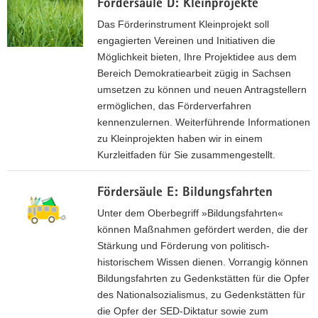
e
Fördersäule D: Kleinprojekte
ö
l
(
r
Das Förderinstrument Kleinprojekt soll
e
*
d
engagierten Vereinen und Initiativen die
N
.
e
Möglichkeit bieten, Ihre Projektidee aus dem
e
p
r
Bereich Demokratiearbeit zügig in Sachsen
t
d
s
umsetzen zu können und neuen Antragstellern
z
f
ä
ermöglichen, das Förderverfahren
w
,
u
kennenzulernen. Weiterführende Informationen
e
l
zu Kleinprojekten haben wir in einem
r
0
e
Kurzleitfaden für Sie zusammengestellt.
k
,
C
e
F
3
:
(
Fördersäule E: Bildungsfahrten
ö
9
P
*
r
Unter dem Oberbegriff »Bildungsfahrten«
r
.
d
können Maßnahmen gefördert werden, die der
M
o
p
e
Stärkung und Förderung von politisch-
B
j
d
r
historischem Wissen dienen. Vorrangig können
)
e
f
s
Bildungsfahrten zu Gedenkstätten für die Opfer
k
,
ä
des Nationalsozialismus, zu Gedenkstätten für
t
u
die Opfer der SED-Diktatur sowie zum
e