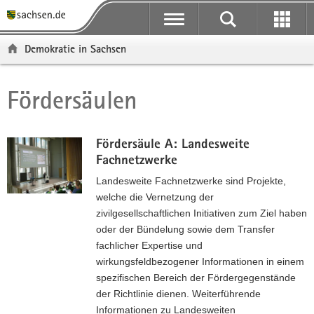
P
P
H
F
o
o
a
o
r
r
u
o
Demokratie in Sachsen
t
t
p
t
a
a
t
e
l
l
i
r
Fördersäulen
Hauptinhalt
ü
n
n
-
b
a
h
B
e
v
a
e
Fördersäule A: Landesweite
r
i
l
r
Fachnetzwerke
g
g
t
e
Landesweite Fachnetzwerke sind Projekte,
r
a
i
welche die Vernetzung der
e
t
c
zivilgesellschaftlichen Initiativen zum Ziel haben
i
i
h
oder der Bündelung sowie dem Transfer
f
o
fachlicher Expertise und
e
n
wirkungsfeldbezogener Informationen in einem
n
spezifischen Bereich der Fördergegenstände
d
der Richtlinie dienen. Weiterführende
e
Informationen zu Landesweiten
N