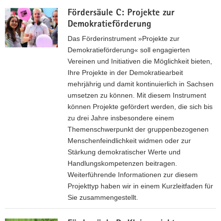
F
e
Fördersäule C: Projekte zur
ö
s
Demokratieförderung
r
w
d
Das Förderinstrument »Projekte zur
e
e
Demokratieförderung« soll engagierten
i
r
Vereinen und Initiativen die Möglichkeit bieten,
t
s
Ihre Projekte in der Demokratiearbeit
e
ä
mehrjährig und damit kontinuierlich in Sachsen
F
u
umsetzen zu können. Mit diesem Instrument
a
l
können Projekte gefördert werden, die sich bis
c
e
zu drei Jahre insbesondere einem
h
B
Themenschwerpunkt der gruppenbezogenen
n
:
Menschenfeindlichkeit widmen oder zur
e
R
Stärkung demokratischer Werte und
t
e
Handlungskompetenzen beitragen.
z
g
Weiterführende Informationen zur diesem
w
i
Projekttyp haben wir in einem Kurzleitfaden für
e
o
Sie zusammengestellt.
r
n
k
F
a