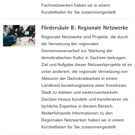
Fachnetzwerken haben wir in einem
a
Kurzleitfaden für Sie zusammengestellt.
v
i
F
g
Fördersäule B: Regionale Netzwerke
ö
a
r
Regionale Netzwerke sind Projekte, die durch
t
d
die Vernetzung der regionalen
i
e
Gemeinwesenarbeit zur Stärkung der
o
r
demokratischen Kultur in Sachsen beitragen.
n
s
Ziel und Aufgabe dieser Netzwerk­projekte ist es
ä
unter anderem, die regionale Vernetzung von
u
Akteuren der Demokratiearbeit in einem
l
Landkreis beziehungs­weise einer Kreisfreien
e
Stadt zu stärken und weiter­zuentwickeln.
A
Darüber hinaus bündeln und transferieren sie
:
fachliche Expertise in diesem Bereich.
L
Weiterführende Informationen zu den
a
Regionalen Netzwerken haben wir in einem
n
Kurzleitfaden für Sie zusammen­gestellt.
d