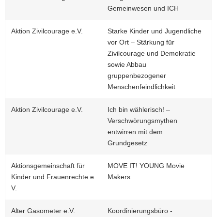
Gemeinwesen und ICH
a
v
Aktion Zivilcourage e.V.
Starke Kinder und Jugendliche
i
vor Ort – Stärkung für
g
Zivilcourage und Demokratie
a
sowie Abbau
t
gruppenbezogener
i
Menschenfeindlichkeit
o
n
Aktion Zivilcourage e.V.
Ich bin wählerisch! –
Verschwörungsmythen
entwirren mit dem
Grundgesetz
Aktionsgemeinschaft für
MOVE IT! YOUNG Movie
Kinder und Frauenrechte e.
Makers
V.
Alter Gasometer e.V.
Koordinierungsbüro -