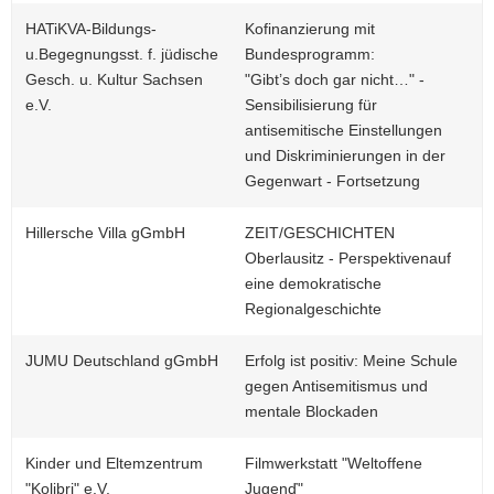
HATiKVA-Bildungs-
Kofinanzierung mit
u.Begegnungsst. f. jüdische
Bundesprogramm:
Gesch. u. Kultur Sachsen
"Gibt’s doch gar nicht…" -
e.V.
Sensibilisierung für
antisemitische Einstellungen
und Diskriminierungen in der
Gegenwart - Fortsetzung
Hillersche Villa gGmbH
ZEIT/GESCHICHTEN
Oberlausitz - Perspektivenauf
eine demokratische
Regionalgeschichte
JUMU Deutschland gGmbH
Erfolg ist positiv: Meine Schule
gegen Antisemitismus und
mentale Blockaden
Kinder und Eltemzentrum
Filmwerkstatt "Weltoffene
"Kolibri" e.V.
Jugenď"