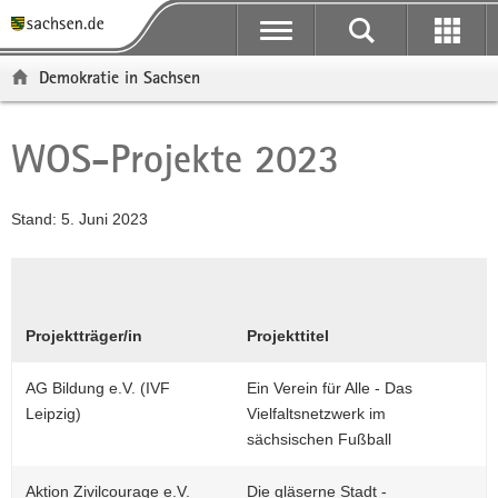
P
P
H
F
o
o
a
o
r
r
u
o
Demokratie in Sachsen
t
t
p
t
a
a
t
e
l
l
i
r
WOS-Projekte 2023
Hauptinhalt
ü
n
n
-
b
a
h
B
e
v
a
e
Stand: 5. Juni 2023
r
i
l
r
g
g
t
e
r
a
i
P
e
t
c
Projektträger/in
Projekttitel
i
i
h
f
o
AG Bildung e.V. (IVF
Ein Verein für Alle - Das
e
n
Leipzig)
Vielfaltsnetzwerk im
n
sächsischen Fußball
d
e
Aktion Zivilcourage e.V.
Die gläserne Stadt -
N